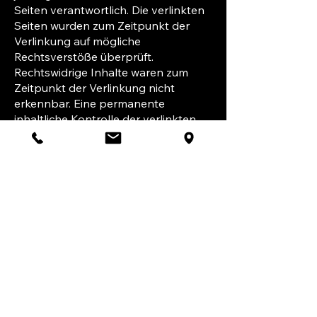
Seiten verantwortlich. Die verlinkten
Seiten wurden zum Zeitpunkt der
Verlinkung auf mögliche
Rechtsverstöße überprüft.
Rechtswidrige Inhalte waren zum
Zeitpunkt der Verlinkung nicht
erkennbar. Eine permanente
inhaltliche Kontrolle der verlinkten
Seiten ist jedoch ohne konkrete
Anhaltspunkte einer
Rechtsverletzung nicht zumutbar. Bei
Bekanntwerden von
Rechtsverletzungen werden wir
derartige Links umgehend entfernen.
Urheberrecht
Die durch die Seitenbetreiber
erstellten Inhalte und Werke auf
diesen Seiten unterliegen dem